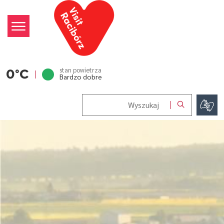
Visit Racibórz
menu
stan powietrza
temperatura:
0°C
Bardzo dobre
Wyszukaj w serwisie
jęz
szukaj